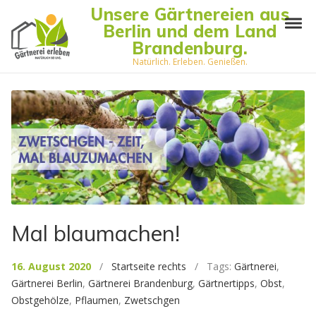
Skip to navigation
Skip to content
Unsere Gärtnereien aus
Tog
Berlin und dem Land
Brandenburg.
Natürlich. Erleben. Genießen.
Mal blaumachen!
16. August 2020
/
Startseite rechts
/ Tags:
Gärtnerei
,
Gärtnerei Berlin
,
Gärtnerei Brandenburg
,
Gärtnertipps
,
Obst
,
Obstgehölze
,
Pflaumen
,
Zwetschgen