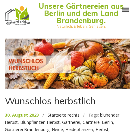
Skip to navigation
Skip to content
Unsere Gärtnereien aus
Tog
Berlin und dem Land
Brandenburg.
Natürlich. Erleben. Genießen.
Wunschlos herbstlich
30. August 2023
/
Startseite rechts
/ Tags:
blühender
Herbst
,
Blühpflanzen Herbst
,
Gärtnerei
,
Gärtnerei Berlin
,
Gärtnerei Brandenburg
,
Heide
,
Heidepflanzen
,
Herbst
,