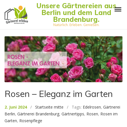
Skip to navigation
Skip to content
Unsere Gärtnereien aus
Tog
Berlin und dem Land
Brandenburg.
Natürlich. Erleben. Genießen.
Rosen – Eleganz im Garten
2. Juni 2024
/
Startseite mitte
/ Tags:
Edelrosen
,
Gärtnerei
Berlin
,
Gärtnerei Brandenburg
,
Gärtnertipps
,
Rosen
,
Rosen im
Garten
,
Rosenpflege