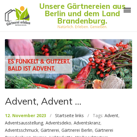
Skip to navigation
Skip to content
Unsere Gärtnereien aus
Tog
Berlin und dem Land
Brandenburg.
Natürlich. Erleben. Genießen.
Advent, Advent …
12. November 2023
/
Startseite links
/ Tags:
Advent
,
Adventsausstellung
,
Adventsdeko
,
Adventskranz
,
Adventsschmuck
,
Gärtnerei
,
Gärtnerei Berlin
,
Gärtnerei