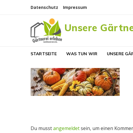
Skip to navigation
Skip to content
Datenschutz
Impressum
Unsere Gärtne
STARTSEITE
WAS TUN WIR
UNSERE GÄ
Du musst
angemeldet
sein, um einen Kommen