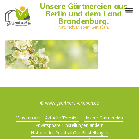
Skip to navigation
Skip to content
Unsere Gärtnereien aus
Tog
Berlin und dem Land
Brandenburg.
Natürlich. Erleben. Genießen.
© www.gaertnerei-erleben.de
Was tun wir
Aktuelle Termine
Unsere Gärtnereien
Privatsphäre-Einstellungen ändern
Historie der Privatsphäre-Einstellungen